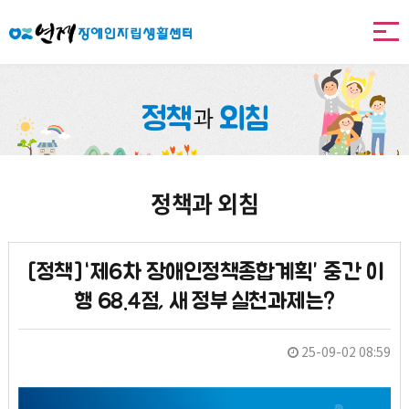
본문 바로가기
과
정책
외침
정책과 외침
[정책]‘제6차 장애인정책종합계획’ 중간 이
행 68.4점, 새 정부 실천과제는?
25-09-02 08:59